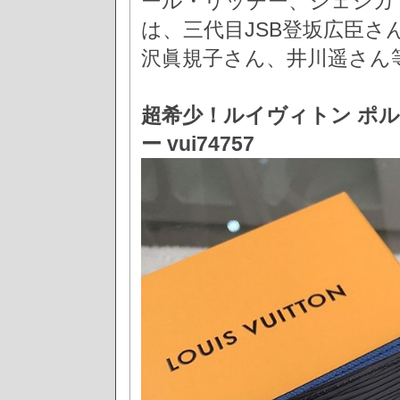
ール・リッチー、ジェシカ
は、三代目JSB登坂広臣
沢眞規子さん、井川遥さん
超希少！​ルイヴィトン ポ
ー vui74757